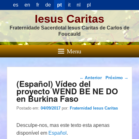
es
en
fr
de
pt
it
nl
pl
Iesus Caritas
Fraternidade Sacerdotal Iesus Caritas de Carlos de
Foucauld
Menu
Navegação das
←
Anterior
Próximo
→
(Español) Vídeo del
postagens
proyecto WEND BE NE DO
en Burkina Faso
Postado em:
04/09/2017
por:
Fraternidad Iesus Caritas
Desculpe-nos, mas este texto esta apenas
disponível em
Español
.