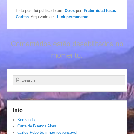
Este post foi publicado em:
Otros
por:
Fraternidad Iesus
Caritas
. Arquivado em:
Link permanente
.
Comentários estão desabilitados no
momento.
Pesquisar…
Info
Ben-vindo
Carta de Buenos Aires
Carlos Roberto, irmâo responsável