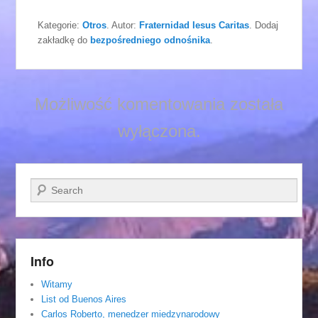
Kategorie:
Otros
. Autor:
Fraternidad Iesus Caritas
. Dodaj
zakładkę do
bezpośredniego odnośnika
.
Możliwość komentowania została
wyłączona.
Szukaj
Info
Witamy
List od Buenos Aires
Carlos Roberto, menedzer miedzynarodowy