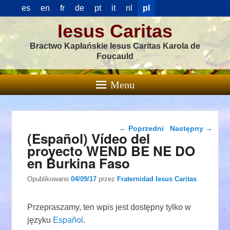
es
en
fr
de
pt
it
nl
pl
Iesus Caritas
Bractwo Kapłańskie Iesus Caritas Karola de
Foucauld
Menu
Nawigacja wpisu
←
Poprzedni
Następny
→
(Español) Vídeo del
proyecto WEND BE NE DO
en Burkina Faso
Opublikowano
04/09/17
przez
Fraternidad Iesus Caritas
Przepraszamy, ten wpis jest dostępny tylko w
języku
Español
.