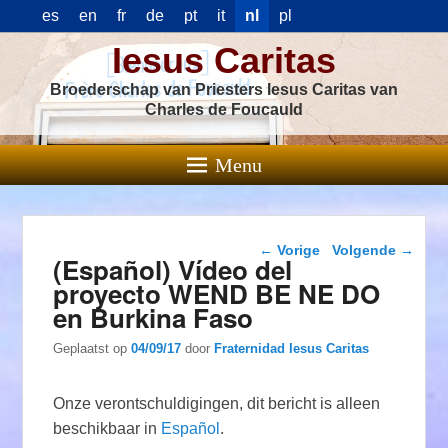
es
en
fr
de
pt
it
nl
pl
Iesus Caritas
Broederschap van Priesters Iesus Caritas van
Charles de Foucauld
Menu
Berichtnavigatie
←
Vorige
Volgende
→
(Español) Vídeo del
proyecto WEND BE NE DO
en Burkina Faso
Geplaatst op
04/09/17
door
Fraternidad Iesus Caritas
Onze verontschuldigingen, dit bericht is alleen
beschikbaar in
Español
.