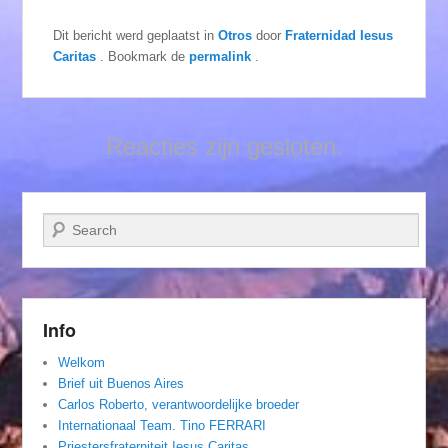
Dit bericht werd geplaatst in
Otros
door
Fraternidad Iesus
Caritas
. Bookmark de
permalink
.
Reacties zijn gesloten.
Zoeken
Info
Welkom
Brief uit Buenos Aires
Carlos Roberto, verantwoordelijke broeder
Internationaal Team. Tino FERRARI
Priestersfraterniteit Iesus Caritas