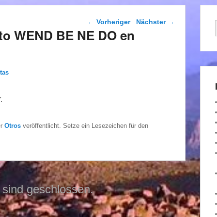
Beitragsnavigation
←
Vorheriger
Nächster
→
ecto WEND BE NE DO en
tas
.
er
Otros
veröffentlicht. Setze ein Lesezeichen für den
sind geschlossen.