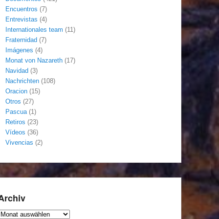
Encuentros
(7)
Entrevistas
(4)
Internationales team
(11)
Fraternidad
(7)
Imágenes
(4)
Monat von Nazareth
(17)
Navidad
(3)
Nachrichten
(108)
Oracion
(15)
Otros
(27)
Pascua
(1)
Retiros
(23)
Vídeos
(36)
Vivencias
(2)
Archiv
Archiv