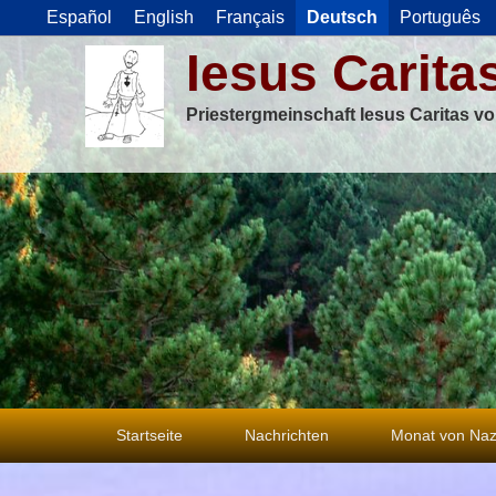
Español
English
Français
Deutsch
Português
Iesus Carita
Priestergmeinschaft Iesus Caritas v
Primäres
Startseite
Nachrichten
Monat von Naz
Menü