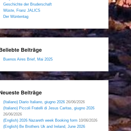
Geschichte der Bruderschaft
Wüste, Franz JALICS
Der Wüntentag
Beliebte Beiträge
Buenos Aires Brief, Mai 2025
Neueste Beiträge
(Italiano) Diario Italiano, giugno 2026
26/06/2026
(Italiano) Piccoli Fratelli di Jesus Caritas, giugno 2026
26/06/2026
(English) 2026 Nazareth week Booking form
10/06/2026
(English) Be Brothers Uk and Ireland, June 2026