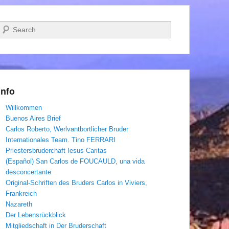
Suchen
Info
Willkommen
Buenos Aires Brief
Carlos Roberto, Werlvantbortlicher Bruder
Internationales Team. Tino FERRARI
Priestersbruderchaft Iesus Caritas
(Español) San Carlos de FOUCAULD, una vida
desconcertante
Original-Schriften des Bruders Carlos in Viviers,
Frankreich
Nazareth
Der Lebensrückblick
Mitgliedschaft in Der Bruderschaft