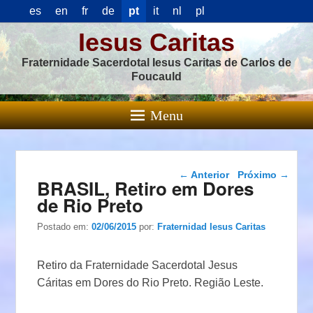
es
en
fr
de
pt
it
nl
pl
Iesus Caritas
Fraternidade Sacerdotal Iesus Caritas de Carlos de
Foucauld
Menu
Navegação das
←
Anterior
Próximo
→
BRASIL, Retiro em Dores
postagens
de Rio Preto
Postado em:
02/06/2015
por:
Fraternidad Iesus Caritas
Retiro da Fraternidade Sacerdotal Jesus
Cáritas em Dores do Rio Preto. Região Leste.