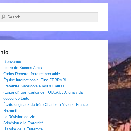
Recherche
Info
Bienvenue
Lettre de Buenos Aires
Carlos Roberto, frère responsable
Équipe internationale. Tino FERRARI
Fraternité Sacerdotale Iesus Caritas
(Español) San Carlos de FOUCAULD, una vida
desconcertante
Écrits originaux de frère Charles à Viviers, France
Nazareth
La Révision de Vie
Adhésion à la Fraternité
Histoire de la Fraternité