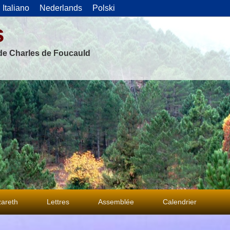
Italiano
Nederlands
Polski
s
 de Charles de Foucauld
areth
Lettres
Assemblée
Calendrier