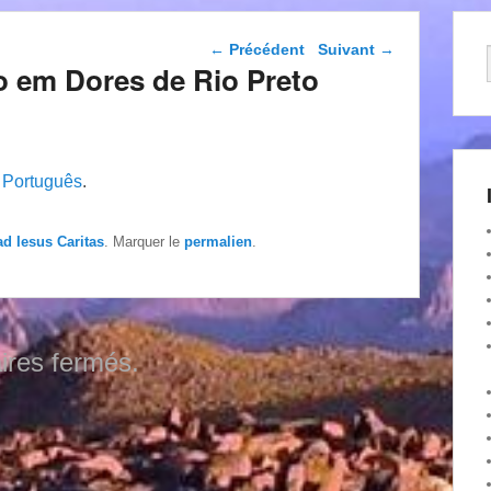
Navigation dans les
←
Précédent
Suivant
→
articles
o em Dores de Rio Preto
n
Português
.
ad Iesus Caritas
. Marquer le
permalien
.
res fermés.