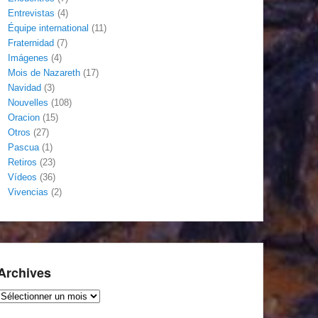
Entrevistas
(4)
Équipe international
(11)
Fraternidad
(7)
Imágenes
(4)
Mois de Nazareth
(17)
Navidad
(3)
Nouvelles
(108)
Oracion
(15)
Otros
(27)
Pascua
(1)
Retiros
(23)
Vídeos
(36)
Vivencias
(2)
Archives
Archives