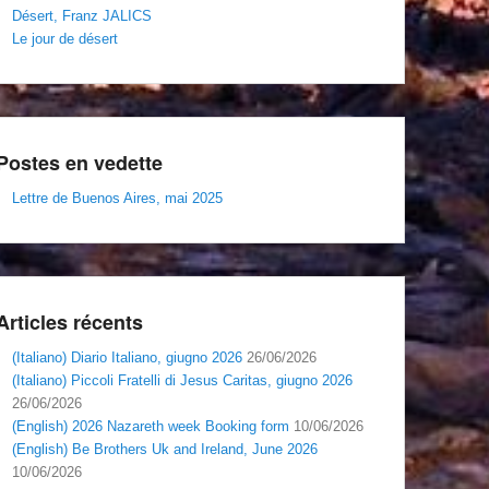
Désert, Franz JALICS
Le jour de désert
Postes en vedette
Lettre de Buenos Aires, mai 2025
Articles récents
(Italiano) Diario Italiano, giugno 2026
26/06/2026
(Italiano) Piccoli Fratelli di Jesus Caritas, giugno 2026
26/06/2026
(English) 2026 Nazareth week Booking form
10/06/2026
(English) Be Brothers Uk and Ireland, June 2026
10/06/2026