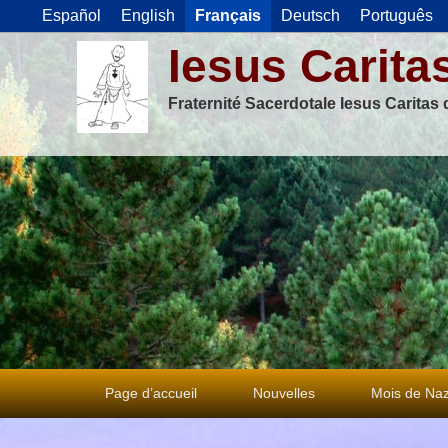
Español
English
Français
Deutsch
Português
Iesus Carita
Fraternité Sacerdotale Iesus Caritas
Premier
Page d’accueil
Nouvelles
Mois de Naz
menu