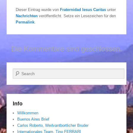
Dieser Eintrag wurde von
Fraternidad Iesus Caritas
unter
Nachrichten
veröffentlicht. Setze ein Lesezeichen für den
Permalink
.
Die Kommentare sind geschlossen.
Suchen
Info
Willkommen
Buenos Aires Brief
Carlos Roberto, Werlvantbortlicher Bruder
Internationales Team. Tino FERRARI