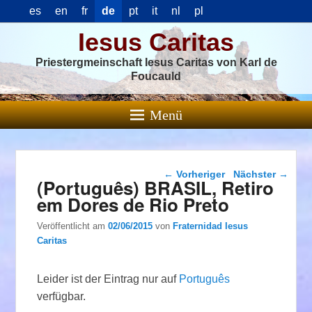
es
en
fr
de
pt
it
nl
pl
Iesus Caritas
Priestergmeinschaft Iesus Caritas von Karl de
Foucauld
Menü
Beitragsnavigation
←
Vorheriger
Nächster
→
(Português) BRASIL, Retiro
em Dores de Rio Preto
Veröffentlicht am
02/06/2015
von
Fraternidad Iesus
Caritas
Leider ist der Eintrag nur auf
Português
verfügbar.