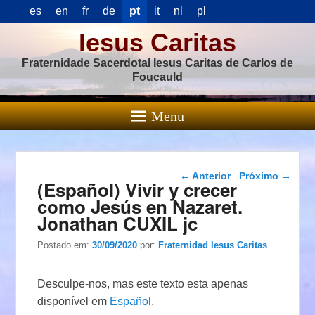
es
en
fr
de
pt
it
nl
pl
Iesus Caritas
Fraternidade Sacerdotal Iesus Caritas de Carlos de
Foucauld
Menu
Navegação das
←
Anterior
Próximo
→
(Español) Vivir y crecer
postagens
como Jesús en Nazaret.
Jonathan CUXIL jc
Postado em:
30/09/2020
por:
Fraternidad Iesus Caritas
Desculpe-nos, mas este texto esta apenas
disponível em
Español
.