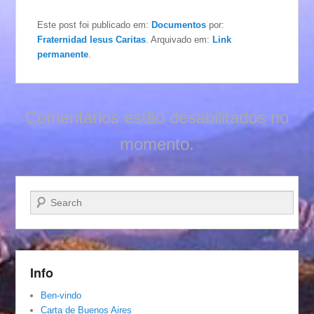
Este post foi publicado em:
Documentos
por:
Fraternidad Iesus Caritas
. Arquivado em:
Link
permanente
.
Comentários estão desabilitados no
momento.
Pesquisar…
Info
Ben-vindo
Carta de Buenos Aires