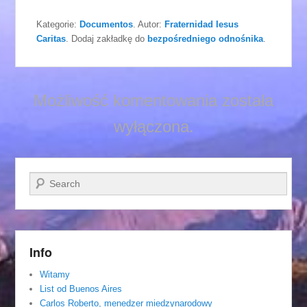
Kategorie:
Documentos
. Autor:
Fraternidad Iesus
Caritas
. Dodaj zakładkę do
bezpośredniego odnośnika
.
Możliwość komentowania została
wyłączona.
Szukaj
Info
Witamy
List od Buenos Aires
Carlos Roberto, menedzer miedzynarodowy