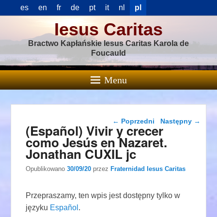
es
en
fr
de
pt
it
nl
pl
Iesus Caritas
Bractwo Kapłańskie Iesus Caritas Karola de
Foucauld
Menu
Nawigacja wpisu
←
Poprzedni
Następny
→
(Español) Vivir y crecer
como Jesús en Nazaret.
Jonathan CUXIL jc
Opublikowano
30/09/20
przez
Fraternidad Iesus Caritas
Przepraszamy, ten wpis jest dostępny tylko w
języku
Español
.