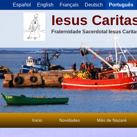
Español
English
Français
Deutsch
Português
Iesus Carita
Fraternidade Sacerdotal Iesus Carit
Menu
Inicio
Novidades
Mês de Nazaré
principal