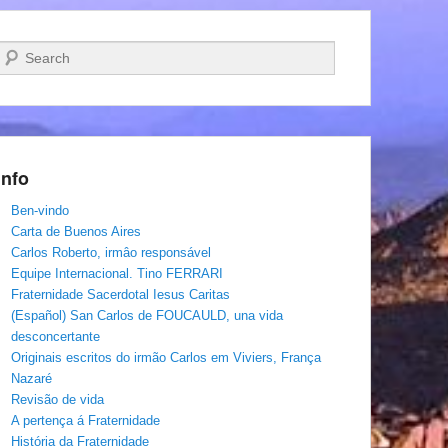
Pesquisar…
Info
Ben-vindo
Carta de Buenos Aires
Carlos Roberto, irmâo responsável
Equipe Internacional. Tino FERRARI
Fraternidade Sacerdotal Iesus Caritas
(Español) San Carlos de FOUCAULD, una vida
desconcertante
Originais escritos do irmão Carlos em Viviers, França
Nazaré
Revisão de vida
A pertença á Fraternidade
História da Fraternidade