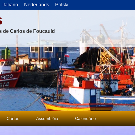
Italiano
Nederlands
Polski
s
as de Carlos de Foucauld
Cartas
Assembléia
Calendário