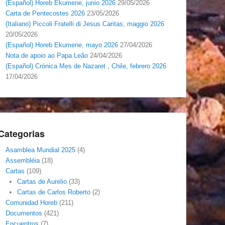
(Español) Horeb Ekumene, junio 2026
29/05/2026
Carta de Pentecostes 2026
23/05/2026
(Italiano) Piccoli Fratelli di Jesus Caritas, maggio 2026
20/05/2026
(Español) Horeb Ekumene, mayo 2026
27/04/2026
Nota de apoio ao Papa Leão
24/04/2026
(Español) Crónica Mes de Nazaret , Chile, febrero 2026
17/04/2026
Categorias
Asamblea Mundial 2025
(4)
Assembléia
(18)
Cartas
(109)
Cartas de Aurelio
(33)
Cartas de Carlos Roberto
(2)
Comunidad Horeb
(211)
Documentos
(421)
Encuentros
(7)