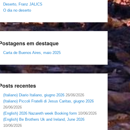
Deserto, Franz JALICS
O dia no deserto
Postagens em destaque
Carta de Buenos Aires, maio 2025
Posts recentes
(Italiano) Diario Italiano, giugno 2026
26/06/2026
(Italiano) Piccoli Fratelli di Jesus Caritas, giugno 2026
26/06/2026
(English) 2026 Nazareth week Booking form
10/06/2026
(English) Be Brothers Uk and Ireland, June 2026
10/06/2026