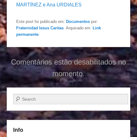
MARTÍNEZ e Ana URDIALES
Este post foi publicado em:
Documentos
por:
Fraternidad Iesus Caritas
. Arquivado em:
Link
permanente
.
Comentários estão desabilitados no
momento.
Pesquisar…
Info