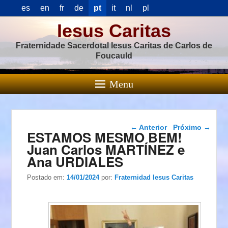
es
en
fr
de
pt
it
nl
pl
Iesus Caritas
Fraternidade Sacerdotal Iesus Caritas de Carlos de
Foucauld
Menu
Navegação das
←
Anterior
Próximo
→
ESTAMOS MESMO BEM!
postagens
Juan Carlos MARTÍNEZ e
Ana URDIALES
Postado em:
14/01/2024
por:
Fraternidad Iesus Caritas