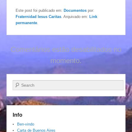
Este post foi publicado em:
Documentos
por:
Fraternidad Iesus Caritas
. Arquivado em:
Link
permanente
.
Comentários estão desabilitados no
momento.
Pesquisar…
Info
Ben-vindo
Carta de Buenos Aires