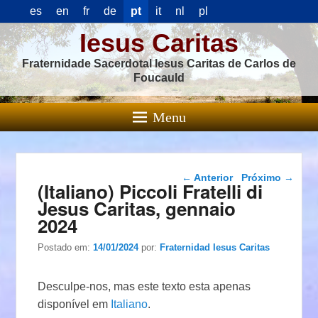
es
en
fr
de
pt
it
nl
pl
Iesus Caritas
Fraternidade Sacerdotal Iesus Caritas de Carlos de
Foucauld
Menu
Navegação das
←
Anterior
Próximo
→
(Italiano) Piccoli Fratelli di
postagens
Jesus Caritas, gennaio
2024
Postado em:
14/01/2024
por:
Fraternidad Iesus Caritas
Desculpe-nos, mas este texto esta apenas
disponível em
Italiano
.