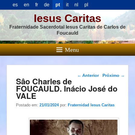
es
en
fr
de
pt
it
nl
pl
Iesus Caritas
Fraternidade Sacerdotal Iesus Caritas de Carlos de
Foucauld
Menu
Navegação das
←
Anterior
Próximo
→
Sâo Charles de
postagens
FOUCAULD. Inácio José do
VALE
Postado em:
21/01/2024
por:
Fraternidad Iesus Caritas