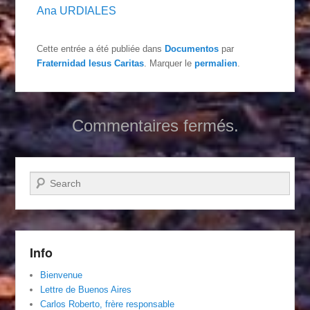
Ana URDIALES
Cette entrée a été publiée dans
Documentos
par
Fraternidad Iesus Caritas
. Marquer le
permalien
.
Commentaires fermés.
Recherche
Info
Bienvenue
Lettre de Buenos Aires
Carlos Roberto, frère responsable