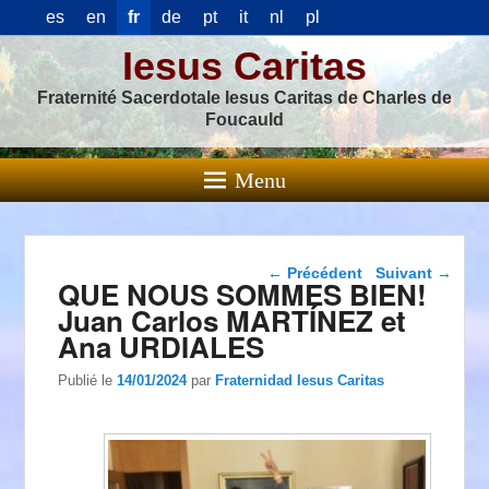
es
en
fr
de
pt
it
nl
pl
Iesus Caritas
Fraternité Sacerdotale Iesus Caritas de Charles de
Foucauld
Menu
Navigation dans les
←
Précédent
Suivant
→
QUE NOUS SOMMES BIEN!
articles
Juan Carlos MARTÍNEZ et
Ana URDIALES
Publié le
14/01/2024
par
Fraternidad Iesus Caritas