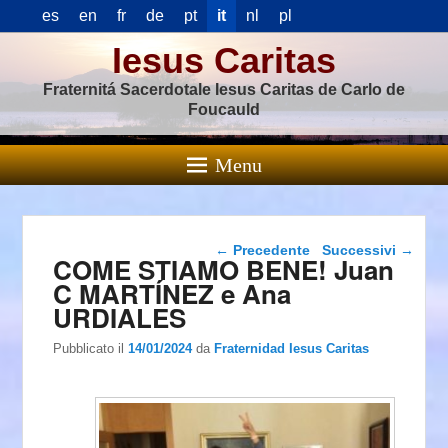
es
en
fr
de
pt
it
nl
pl
Iesus Caritas
Fraternitá Sacerdotale Iesus Caritas de Carlo de
Foucauld
Menu
Navigazione articolo
←
Precedente
Successivi
→
COME STIAMO BENE! Juan
C MARTÍNEZ e Ana
URDIALES
Pubblicato il
14/01/2024
da
Fraternidad Iesus Caritas