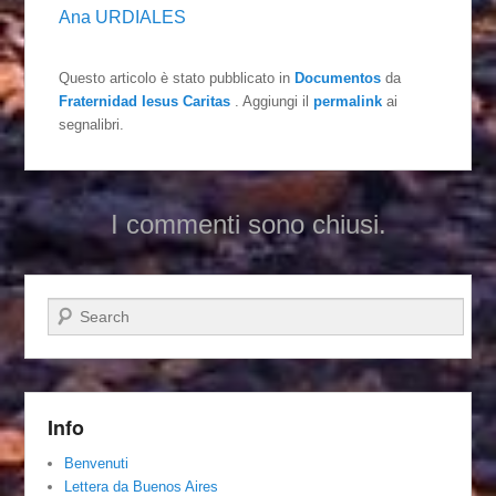
Ana URDIALES
Questo articolo è stato pubblicato in
Documentos
da
Fraternidad Iesus Caritas
. Aggiungi il
permalink
ai
segnalibri.
I commenti sono chiusi.
Cerca
Info
Benvenuti
Lettera da Buenos Aires