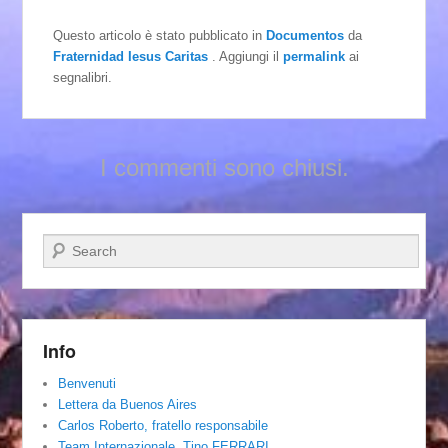
Questo articolo è stato pubblicato in
Documentos
da
Fraternidad Iesus Caritas
. Aggiungi il
permalink
ai
segnalibri.
I commenti sono chiusi.
Cerca
Info
Benvenuti
Lettera da Buenos Aires
Carlos Roberto, fratello responsabile
Team Internazionale. Tino FERRARI