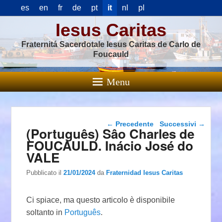
es
en
fr
de
pt
it
nl
pl
Iesus Caritas
Fraternitá Sacerdotale Iesus Caritas de Carlo de
Foucauld
Menu
Navigazione articolo
←
Precedente
Successivi
→
(Português) Sâo Charles de
FOUCAULD. Inácio José do
VALE
Pubblicato il
21/01/2024
da
Fraternidad Iesus Caritas
Ci spiace, ma questo articolo è disponibile
soltanto in
Português
.