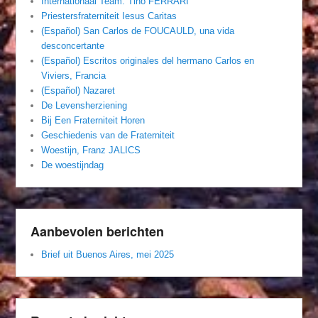
Internationaal Team. Tino FERRARI
Priestersfraterniteit Iesus Caritas
(Español) San Carlos de FOUCAULD, una vida
desconcertante
(Español) Escritos originales del hermano Carlos en
Viviers, Francia
(Español) Nazaret
De Levensherziening
Bij Een Fraterniteit Horen
Geschiedenis van de Fraterniteit
Woestijn, Franz JALICS
De woestijndag
Aanbevolen berichten
Brief uit Buenos Aires, mei 2025