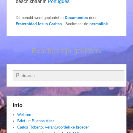
beschikbaar in
Português
.
Dit bericht werd geplaatst in
Documentos
door
Fraternidad Iesus Caritas
. Bookmark de
permalink
.
Reacties zijn gesloten.
Zoeken
Info
Welkom
Brief uit Buenos Aires
Carlos Roberto, verantwoordelijke broeder