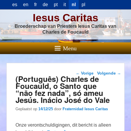
es
en
fr
de
pt
it
nl
pl
Iesus Caritas
Broederschap van Priesters Iesus Caritas van
Charles de Foucauld
Menu
Berichtnavigatie
←
Vorige
Volgende
→
(Português) Charles de
Foucauld, o Santo que
“nāo fez nada”, só ameu
Jesús. Inácio José do Vale
Geplaatst op
14/12/25
door
Fraternidad Iesus Caritas
Onze verontschuldigingen, dit bericht is alleen