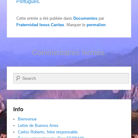
Português
.
Cette entrée a été publiée dans
Documentos
par
Fraternidad Iesus Caritas
. Marquer le
permalien
.
Commentaires fermés.
Recherche
Info
Bienvenue
Lettre de Buenos Aires
Carlos Roberto, frère responsable