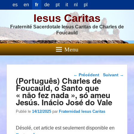
es
en
fr
de
pt
it
nl
pl
Iesus Caritas
Fraternité Sacerdotale Iesus Caritas de Charles de
Foucauld
Menu
Navigation dans les
←
Précédent
Suivant
→
(Português) Charles de
articles
Foucauld, o Santo que
« nāo fez nada », só ameu
Jesús. Inácio José do Vale
Publié le
14/12/2025
par
Fraternidad Iesus Caritas
Désolé, cet article est seulement disponible en