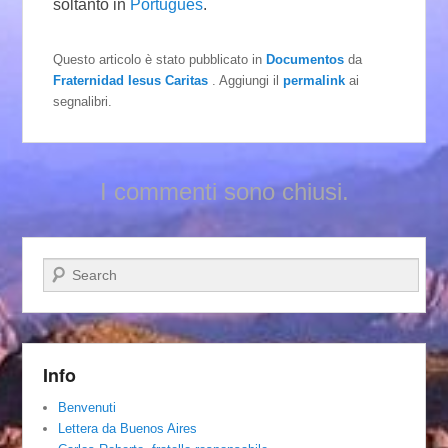
soltanto in
Português
.
Questo articolo è stato pubblicato in
Documentos
da
Fraternidad Iesus Caritas
. Aggiungi il
permalink
ai
segnalibri.
I commenti sono chiusi.
Cerca
Info
Benvenuti
Lettera da Buenos Aires