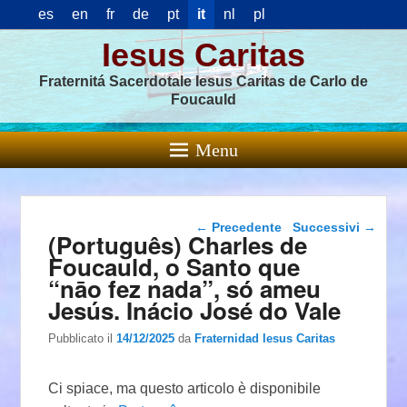
es
en
fr
de
pt
it
nl
pl
Iesus Caritas
Fraternitá Sacerdotale Iesus Caritas de Carlo de
Foucauld
Menu
Navigazione articolo
←
Precedente
Successivi
→
(Português) Charles de
Foucauld, o Santo que
“nāo fez nada”, só ameu
Jesús. Inácio José do Vale
Pubblicato il
14/12/2025
da
Fraternidad Iesus Caritas
Ci spiace, ma questo articolo è disponibile