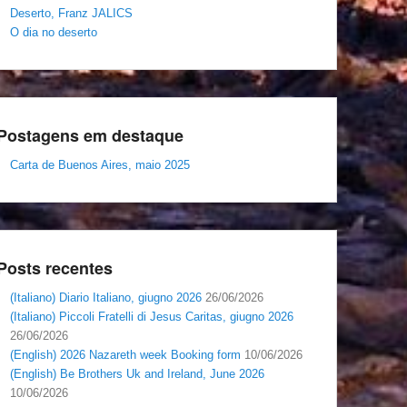
Deserto, Franz JALICS
O dia no deserto
Postagens em destaque
Carta de Buenos Aires, maio 2025
Posts recentes
(Italiano) Diario Italiano, giugno 2026
26/06/2026
(Italiano) Piccoli Fratelli di Jesus Caritas, giugno 2026
26/06/2026
(English) 2026 Nazareth week Booking form
10/06/2026
(English) Be Brothers Uk and Ireland, June 2026
10/06/2026