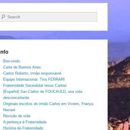
Pesquisar…
Info
Ben-vindo
Carta de Buenos Aires
Carlos Roberto, irmâo responsável
Equipe Internacional. Tino FERRARI
Fraternidade Sacerdotal Iesus Caritas
(Español) San Carlos de FOUCAULD, una vida
desconcertante
Originais escritos do irmão Carlos em Viviers, França
Nazaré
Revisão de vida
A pertença á Fraternidade
História da Fraternidade