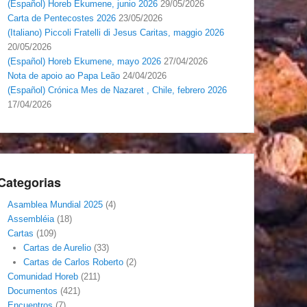
(Español) Horeb Ekumene, junio 2026
29/05/2026
Carta de Pentecostes 2026
23/05/2026
(Italiano) Piccoli Fratelli di Jesus Caritas, maggio 2026
20/05/2026
(Español) Horeb Ekumene, mayo 2026
27/04/2026
Nota de apoio ao Papa Leão
24/04/2026
(Español) Crónica Mes de Nazaret , Chile, febrero 2026
17/04/2026
Categorias
Asamblea Mundial 2025
(4)
Assembléia
(18)
Cartas
(109)
Cartas de Aurelio
(33)
Cartas de Carlos Roberto
(2)
Comunidad Horeb
(211)
Documentos
(421)
Encuentros
(7)