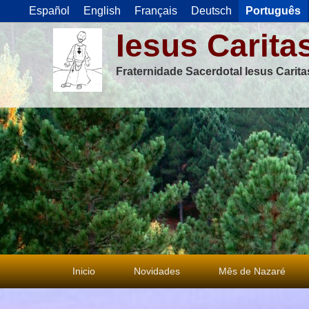
Español
English
Français
Deutsch
Português
Iesus Carita
Fraternidade Sacerdotal Iesus Carit
Menu
Inicio
Novidades
Mês de Nazaré
principal