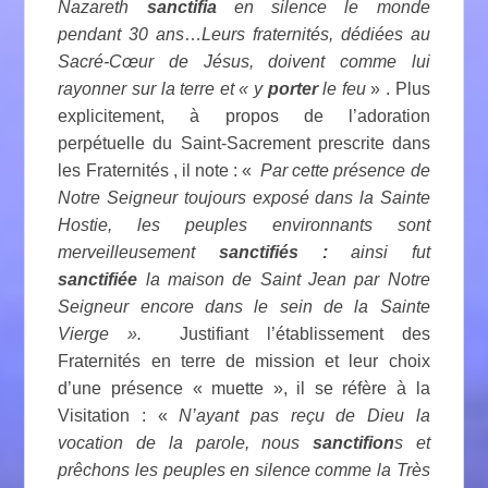
Nazareth
sanctifia
en silence le monde
pendant 30 ans
…
Leurs fraternités, dédiées au
Sacré-Cœur de Jésus, doivent comme lui
rayonner sur la terre et « y
porter
le feu
» . Plus
explicitement, à propos de l’adoration
perpétuelle du Saint-Sacrement prescrite dans
les Fraternités , il note : «
Par cette présence de
Notre Seigneur toujours exposé dans la Sainte
Hostie, les peuples environnants sont
merveilleusement
sanctifiés :
ainsi fut
sanctifiée
la maison de Saint Jean par Notre
Seigneur encore dans le sein de la Sainte
Vierge ».
Justifiant l’établissement des
Fraternités en terre de mission et leur choix
d’une présence « muette », il se réfère à la
Visitation : «
N’ayant pas reçu de Dieu la
vocation de la parole, nous
sanctifion
s et
prêchons les peuples en silence comme la Très