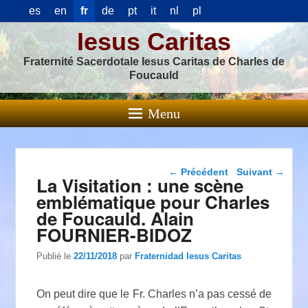
es
en
fr
de
pt
it
nl
pl
Iesus Caritas
Fraternité Sacerdotale Iesus Caritas de Charles de
Foucauld
Menu
Navigation dans les
←
Précédent
Suivant
→
La Visitation : une scène
articles
emblématique pour Charles
de Foucauld. Alain
FOURNIER-BIDOZ
Publié le
22/11/2018
par
Fraternidad Iesus Caritas
On peut dire que le Fr. Charles n’a pas cessé de