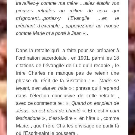
travaillez-y comme ma mère …allez établir vos
pieuses retraites au milieu de ceux qui
m’ignorent…portez-y l’Evangile …en le
prêchant d’exemple ; apportez-moi au monde
comme Marie m’a porté à Jean
« .
Dans la retraite qu’il a faite pour se préparer à
l’ordination sacerdotale , en 1901, parmi les 18
citations de l’évangile de Luc qu’il recopie , le
frère Charles ne manque pas de retenir une
phrase du récit de la Visitation : «
Marie se
levant, s’en alla en hâte »
; phrase qu’il reprend
dans l’élection conclusive de cette retraite ,
avec ce commentaire : «
Quand on est plein de
Jésus, on est plein de charité
». Et c’est «
cum
festinatione
» , c’est-à-dire « en hâte » , comme
Marie, , que Frère Charles envisage de partir là
où l’Esprit-saint le poussera .