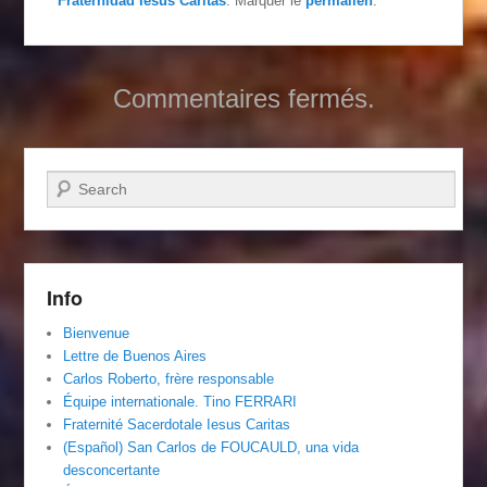
Fraternidad Iesus Caritas
. Marquer le
permalien
.
Commentaires fermés.
Recherche
Info
Bienvenue
Lettre de Buenos Aires
Carlos Roberto, frère responsable
Équipe internationale. Tino FERRARI
Fraternité Sacerdotale Iesus Caritas
(Español) San Carlos de FOUCAULD, una vida
desconcertante