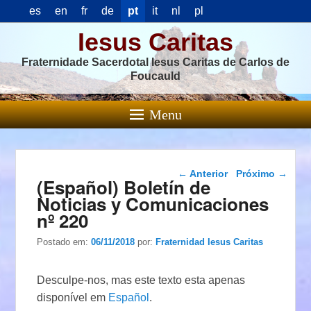
es
en
fr
de
pt
it
nl
pl
Iesus Caritas
Fraternidade Sacerdotal Iesus Caritas de Carlos de
Foucauld
Menu
Navegação das
←
Anterior
Próximo
→
(Español) Boletín de
postagens
Noticias y Comunicaciones
nº 220
Postado em:
06/11/2018
por:
Fraternidad Iesus Caritas
Desculpe-nos, mas este texto esta apenas
disponível em
Español
.