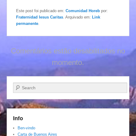
Este post foi publicado em:
Comunidad Horeb
por:
Fraternidad Iesus Caritas
. Arquivado em:
Link
permanente
.
Comentários estão desabilitados no
momento.
Pesquisar…
Info
Ben-vindo
Carta de Buenos Aires