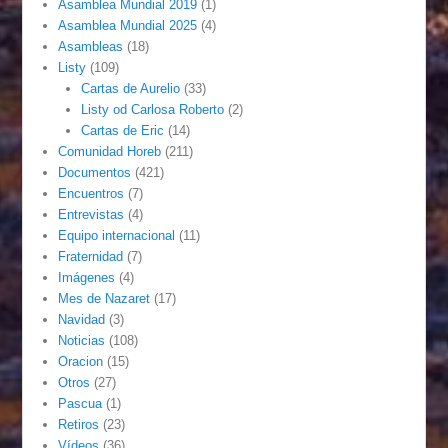
Asamblea Mundial 2019
(1)
Asamblea Mundial 2025
(4)
Asambleas
(18)
Listy
(109)
Cartas de Aurelio
(33)
Listy od Carlosa Roberto
(2)
Cartas de Eric
(14)
Comunidad Horeb
(211)
Documentos
(421)
Encuentros
(7)
Entrevistas
(4)
Equipo internacional
(11)
Fraternidad
(7)
Imágenes
(4)
Mes de Nazaret
(17)
Navidad
(3)
Noticias
(108)
Oracion
(15)
Otros
(27)
Pascua
(1)
Retiros
(23)
Vídeos
(36)