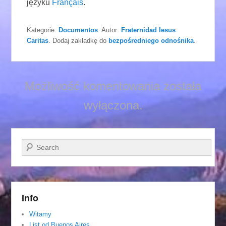
języku
Français
.
Kategorie:
Documentos
. Autor:
Fraternidad Iesus
Caritas
. Dodaj zakładkę do
bezpośredniego odnośnika
.
Możliwość komentowania została
wyłączona.
Szukaj
Info
Witamy
List od Buenos Aires