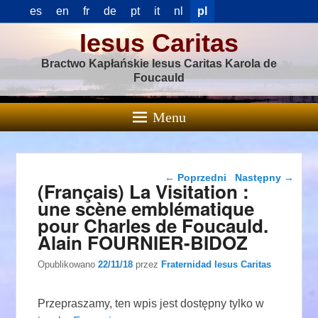
es
en
fr
de
pt
it
nl
pl
Iesus Caritas
Bractwo Kapłańskie Iesus Caritas Karola de
Foucauld
Menu
Nawigacja wpisu
←
Poprzedni
Następny
→
(Français) La Visitation :
une scène emblématique
pour Charles de Foucauld.
Alain FOURNIER-BIDOZ
Opublikowano
22/11/18
przez
Fraternidad Iesus Caritas
Przepraszamy, ten wpis jest dostępny tylko w