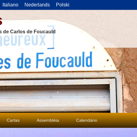
Italiano
Nederlands
Polski
s
as de Carlos de Foucauld
Cartas
Assembléia
Calendário