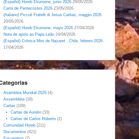
(Español) Horeb Ekumene, junio 2026
29/05/2026
Carta de Pentecostes 2026
23/05/2026
(Italiano) Piccoli Fratelli di Jesus Caritas, maggio 2026
20/05/2026
(Español) Horeb Ekumene, mayo 2026
27/04/2026
Nota de apoio ao Papa Leão
24/04/2026
(Español) Crónica Mes de Nazaret , Chile, febrero 2026
17/04/2026
Categorias
Asamblea Mundial 2025
(4)
Assembléia
(18)
Cartas
(109)
Cartas de Aurelio
(33)
Cartas de Carlos Roberto
(2)
Comunidad Horeb
(211)
Documentos
(421)
Encuentros
(7)