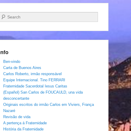
Pesquisar…
Info
Ben-vindo
Carta de Buenos Aires
Carlos Roberto, irmâo responsável
Equipe Internacional. Tino FERRARI
Fraternidade Sacerdotal Iesus Caritas
(Español) San Carlos de FOUCAULD, una vida
desconcertante
Originais escritos do irmão Carlos em Viviers, França
Nazaré
Revisão de vida
A pertença á Fraternidade
História da Fraternidade