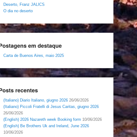
Deserto, Franz JALICS
O dia no deserto
Postagens em destaque
Carta de Buenos Aires, maio 2025
Posts recentes
(Italiano) Diario Italiano, giugno 2026
26/06/2026
(Italiano) Piccoli Fratelli di Jesus Caritas, giugno 2026
26/06/2026
(English) 2026 Nazareth week Booking form
10/06/2026
(English) Be Brothers Uk and Ireland, June 2026
10/06/2026