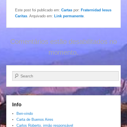
Este post foi publicado em:
Cartas
por:
Fraternidad Iesus
Caritas
. Arquivado em:
Link permanente
.
Comentários estão desabilitados no
momento.
Pesquisar…
Info
Ben-vindo
Carta de Buenos Aires
Carlos Roberto, irmâo responsável