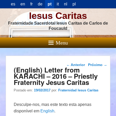
es
en
fr
de
pt
it
nl
pl
Iesus Caritas
Fraternidade Sacerdotal Iesus Caritas de Carlos de
Foucauld
Menu
Navegação das
←
Anterior
Próximo
→
(English) Letter from
postagens
KARACHI – 2016 – Priestly
Fraternity Jesus Caritas
Postado em:
19/02/2017
por:
Fraternidad Iesus Caritas
Desculpe-nos, mas este texto esta apenas
disponível em
English
.