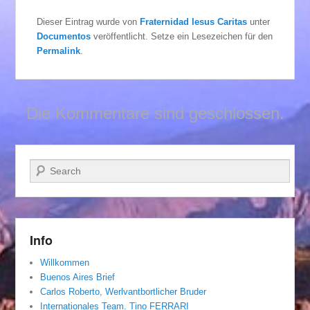
Dieser Eintrag wurde von
Fraternidad Iesus Caritas
unter
Documentos
veröffentlicht. Setze ein Lesezeichen für den
Permalink
.
Die Kommentare sind geschlossen.
Suchen
Info
Willkommen
Buenos Aires Brief
Carlos Roberto, Werlvantbortlicher Bruder
Internationales Team. Tino FERRARI