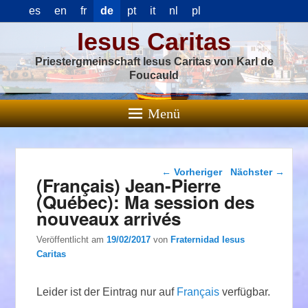
es
en
fr
de
pt
it
nl
pl
Iesus Caritas
Priestergmeinschaft Iesus Caritas von Karl de
Foucauld
Menü
Beitragsnavigation
←
Vorheriger
Nächster
→
(Français) Jean-Pierre
(Québec): Ma session des
nouveaux arrivés
Veröffentlicht am
19/02/2017
von
Fraternidad Iesus
Caritas
Leider ist der Eintrag nur auf
Français
verfügbar.