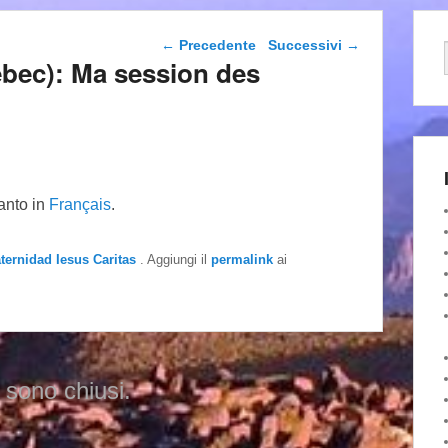
Navigazione articolo
←
Precedente
Successivi
→
ébec): Ma session des
tanto in
Français
.
aternidad Iesus Caritas
. Aggiungi il
permalink
ai
 sono chiusi.