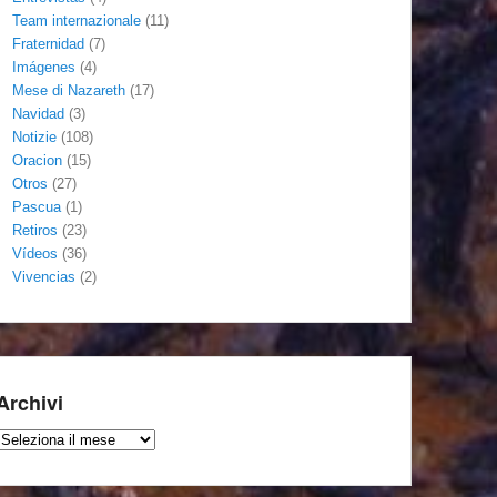
Team internazionale
(11)
Fraternidad
(7)
Imágenes
(4)
Mese di Nazareth
(17)
Navidad
(3)
Notizie
(108)
Oracion
(15)
Otros
(27)
Pascua
(1)
Retiros
(23)
Vídeos
(36)
Vivencias
(2)
Archivi
Archivi