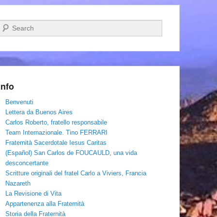
Cerca
Info
Benvenuti
Lettera da Buenos Aires
Carlos Roberto, fratello responsabile
Team Internazionale. Tino FERRARI
Fraternità Sacerdotale Iesus Caritas
(Español) San Carlos de FOUCAULD, una vida
desconcertante
Scritture originali del fratel Carlo a Viviers, Francia
Nazareth
La Revisione di Vita
Appartenenza alla Fraternità
Storia della Fraternità