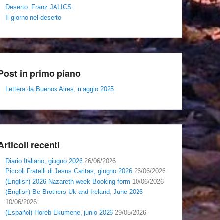
Deserto. Franz JALICS
Il giorno nel deserto
Post in primo piano
Lettera da Buenos Aires, maggio 2025
Articoli recenti
Diario Italiano, giugno 2026
26/06/2026
Piccoli Fratelli di Jesus Caritas, giugno 2026
26/06/2026
(English) 2026 Nazareth week Booking form
10/06/2026
(English) Be Brothers Uk and Ireland, June 2026
10/06/2026
(Español) Horeb Ekumene, junio 2026
29/05/2026