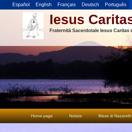
Español
English
Français
Deutsch
Português
Iesus Carita
Fraternitá Sacerdotale Iesus Caritas
Menu
Home page
Notizie
Mese di Nazareth
principale