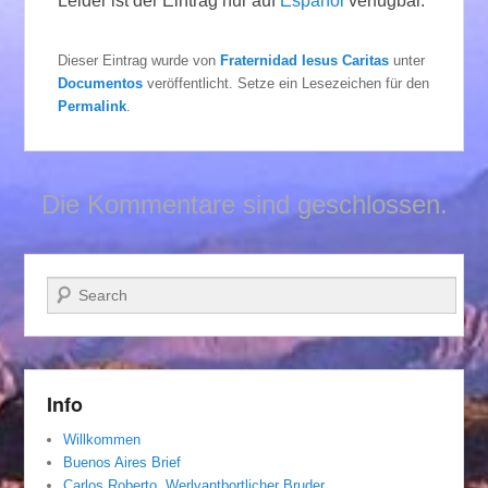
Leider ist der Eintrag nur auf
Español
verfügbar.
Dieser Eintrag wurde von
Fraternidad Iesus Caritas
unter
Documentos
veröffentlicht. Setze ein Lesezeichen für den
Permalink
.
Die Kommentare sind geschlossen.
Suchen
Info
Willkommen
Buenos Aires Brief
Carlos Roberto, Werlvantbortlicher Bruder