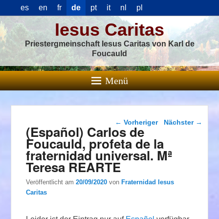
es
en
fr
de
pt
it
nl
pl
Iesus Caritas
Priestergmeinschaft Iesus Caritas von Karl de
Foucauld
Menü
Beitragsnavigation
←
Vorheriger
Nächster
→
(Español) Carlos de
Foucauld, profeta de la
fraternidad universal. Mª
Teresa REARTE
Veröffentlicht am
20/09/2020
von
Fraternidad Iesus
Caritas