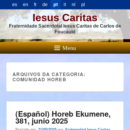
es
en
fr
de
pt
it
nl
pl
Iesus Caritas
Fraternidade Sacerdotal Iesus Caritas de Carlos de
Foucauld
Menu
ARQUIVOS DA CATEGORIA:
COMUNIDAD HOREB
(Español) Horeb Ekumene,
381, junio 2025
Postado em:
31/05/2025
por:
Fraternidad Iesus Caritas