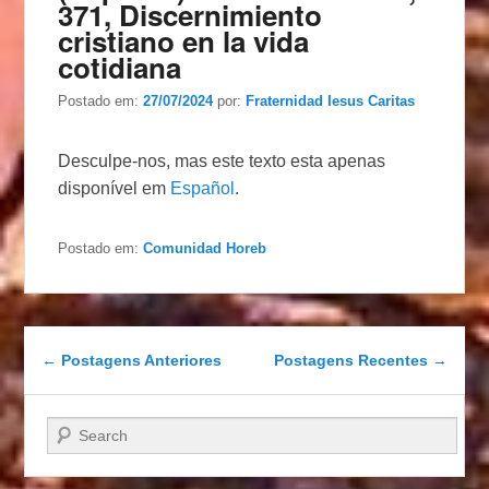
371, Discernimiento
cristiano en la vida
cotidiana
Postado em:
27/07/2024
por:
Fraternidad Iesus Caritas
Desculpe-nos, mas este texto esta apenas
disponível em
Español
.
Postado em:
Comunidad Horeb
Navegação das postagens
←
Postagens Anteriores
Postagens Recentes
→
Pesquisar…