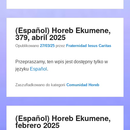
(Español) Horeb Ekumene,
379, abril 2025
Opublikowano
27/03/25
przez
Fraternidad Iesus Caritas
Przepraszamy, ten wpis jest dostępny tylko w
języku
Español
.
Zaszufladkowano do kategorii
Comunidad Horeb
(Español) Horeb Ekumene,
febrero 2025