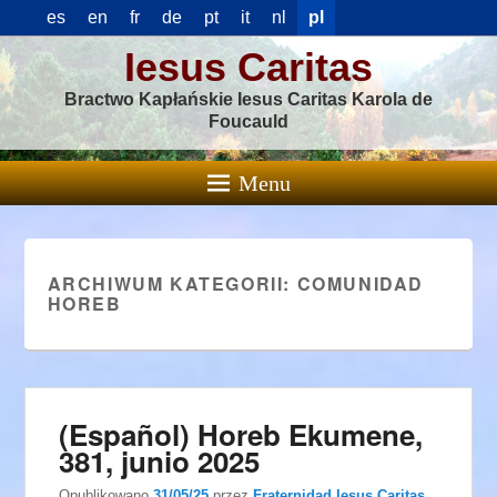
es
en
fr
de
pt
it
nl
pl
Iesus Caritas
Bractwo Kapłańskie Iesus Caritas Karola de
Foucauld
Menu
ARCHIWUM KATEGORII:
COMUNIDAD
HOREB
(Español) Horeb Ekumene,
381, junio 2025
Opublikowano
31/05/25
przez
Fraternidad Iesus Caritas