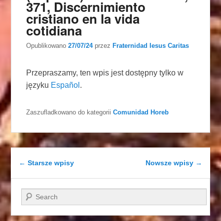
371, Discernimiento
cristiano en la vida
cotidiana
Opublikowano
27/07/24
przez
Fraternidad Iesus Caritas
Przepraszamy, ten wpis jest dostępny tylko w
języku
Español
.
Zaszufladkowano do kategorii
Comunidad Horeb
Nawigacja wpisu
←
Starsze wpisy
Nowsze wpisy
→
Szukaj