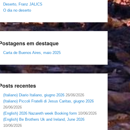
Deserto, Franz JALICS
O dia no deserto
Postagens em destaque
Carta de Buenos Aires, maio 2025
Posts recentes
(Italiano) Diario Italiano, giugno 2026
26/06/2026
(Italiano) Piccoli Fratelli di Jesus Caritas, giugno 2026
26/06/2026
(English) 2026 Nazareth week Booking form
10/06/2026
(English) Be Brothers Uk and Ireland, June 2026
10/06/2026