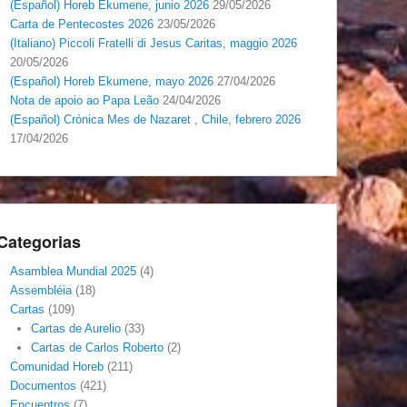
(Español) Horeb Ekumene, junio 2026
29/05/2026
Carta de Pentecostes 2026
23/05/2026
(Italiano) Piccoli Fratelli di Jesus Caritas, maggio 2026
20/05/2026
(Español) Horeb Ekumene, mayo 2026
27/04/2026
Nota de apoio ao Papa Leão
24/04/2026
(Español) Crónica Mes de Nazaret , Chile, febrero 2026
17/04/2026
Categorias
Asamblea Mundial 2025
(4)
Assembléia
(18)
Cartas
(109)
Cartas de Aurelio
(33)
Cartas de Carlos Roberto
(2)
Comunidad Horeb
(211)
Documentos
(421)
Encuentros
(7)