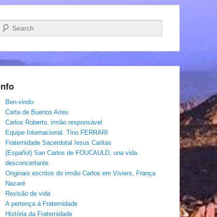
Pesquisar…
Info
Ben-vindo
Carta de Buenos Aires
Carlos Roberto, irmâo responsável
Equipe Internacional. Tino FERRARI
Fraternidade Sacerdotal Iesus Caritas
(Español) San Carlos de FOUCAULD, una vida
desconcertante
Originais escritos do irmão Carlos em Viviers, França
Nazaré
Revisão de vida
A pertença á Fraternidade
História da Fraternidade