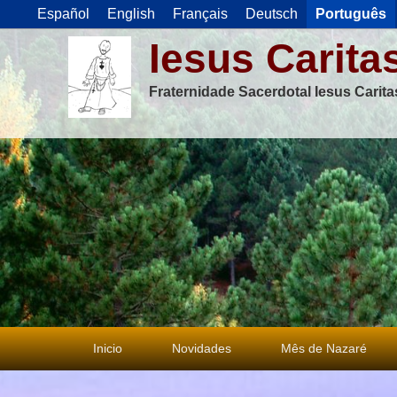
Español
English
Français
Deutsch
Português
Iesus Carita
Fraternidade Sacerdotal Iesus Carit
Menu
Inicio
Novidades
Mês de Nazaré
principal