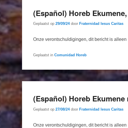
(Español) Horeb Ekumene, 
Geplaatst op
29/09/24
door
Fraternidad Iesus Caritas
Onze verontschuldigingen, dit bericht is allee
Geplaatst in
Comunidad Horeb
(Español) Horeb Ekumene 
Geplaatst op
27/08/24
door
Fraternidad Iesus Caritas
Onze verontschuldigingen, dit bericht is allee