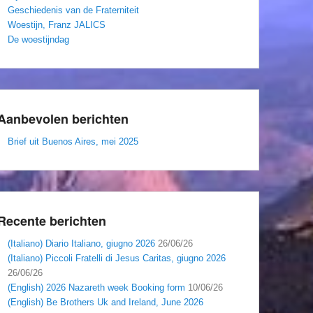
Geschiedenis van de Fraterniteit
Woestijn, Franz JALICS
De woestijndag
Aanbevolen berichten
Brief uit Buenos Aires, mei 2025
Recente berichten
(Italiano) Diario Italiano, giugno 2026
26/06/26
(Italiano) Piccoli Fratelli di Jesus Caritas, giugno 2026
26/06/26
(English) 2026 Nazareth week Booking form
10/06/26
(English) Be Brothers Uk and Ireland, June 2026