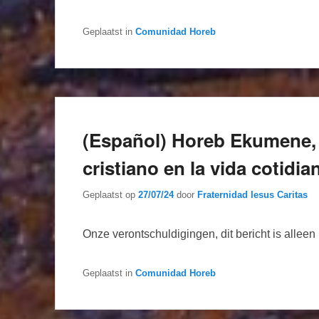
Geplaatst in
Comunidad Horeb
(Español) Horeb Ekumene, 
cristiano en la vida cotidia
Geplaatst op
27/07/24
door
Fraternidad Iesus Caritas
Onze verontschuldigingen, dit bericht is allee
Geplaatst in
Comunidad Horeb