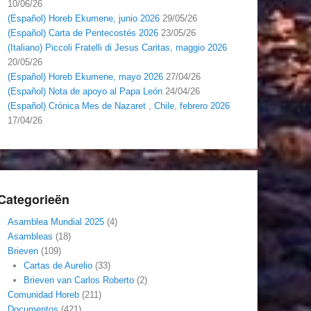
10/06/26
(Español) Horeb Ekumene, junio 2026
29/05/26
(Español) Carta de Pentecostés 2026
23/05/26
(Italiano) Piccoli Fratelli di Jesus Caritas, maggio 2026
20/05/26
(Español) Horeb Ekumene, mayo 2026
27/04/26
(Español) Nota de apoyo al Papa León
24/04/26
(Español) Crónica Mes de Nazaret , Chile, febrero 2026
17/04/26
Categorieën
Asamblea Mundial 2025
(4)
Asambleas
(18)
Brieven
(109)
Cartas de Aurelio
(33)
Brieven van Carlos Roberto
(2)
Comunidad Horeb
(211)
Documentos
(421)