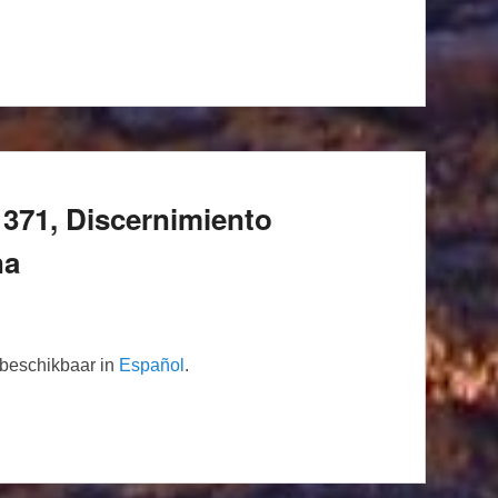
371, Discernimiento
na
n beschikbaar in
Español
.