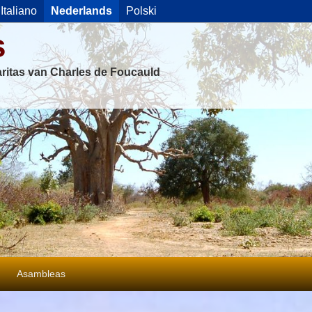
Italiano
Nederlands
Polski
s
ritas van Charles de Foucauld
Asambleas