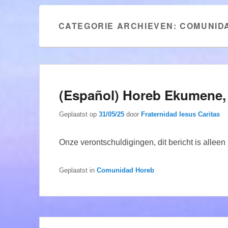
CATEGORIE ARCHIEVEN:
COMUNID
(Español) Horeb Ekumene, 
Geplaatst op
31/05/25
door
Fraternidad Iesus Caritas
Onze verontschuldigingen, dit bericht is allee
Geplaatst in
Comunidad Horeb