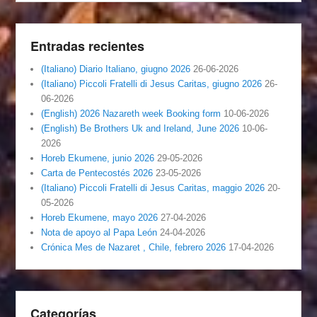
Entradas recientes
(Italiano) Diario Italiano, giugno 2026
26-06-2026
(Italiano) Piccoli Fratelli di Jesus Caritas, giugno 2026
26-
06-2026
(English) 2026 Nazareth week Booking form
10-06-2026
(English) Be Brothers Uk and Ireland, June 2026
10-06-
2026
Horeb Ekumene, junio 2026
29-05-2026
Carta de Pentecostés 2026
23-05-2026
(Italiano) Piccoli Fratelli di Jesus Caritas, maggio 2026
20-
05-2026
Horeb Ekumene, mayo 2026
27-04-2026
Nota de apoyo al Papa León
24-04-2026
Crónica Mes de Nazaret , Chile, febrero 2026
17-04-2026
Categorías