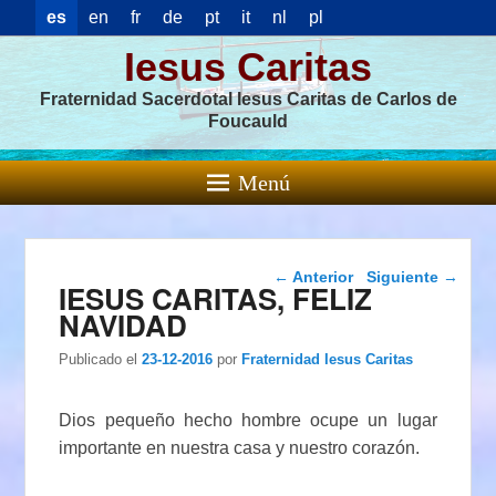
es
en
fr
de
pt
it
nl
pl
Iesus Caritas
Fraternidad Sacerdotal Iesus Caritas de Carlos de
Foucauld
Menú
Navegación de
←
Anterior
Siguiente
→
IESUS CARITAS, FELIZ
entradas
NAVIDAD
Publicado el
23-12-2016
por
Fraternidad Iesus Caritas
Dios pequeño hecho hombre ocupe un lugar
importante en nuestra casa y nuestro corazón.