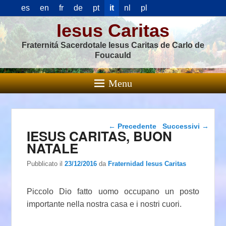
es
en
fr
de
pt
it
nl
pl
Iesus Caritas
Fraternitá Sacerdotale Iesus Caritas de Carlo de
Foucauld
Menu
Navigazione articolo
←
Precedente
Successivi
→
IESUS CARITAS, BUON
NATALE
Pubblicato il
23/12/2016
da
Fraternidad Iesus Caritas
Piccolo Dio fatto uomo occupano un posto
importante nella nostra casa e i nostri cuori.