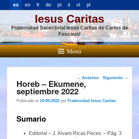
es
en
fr
de
pt
it
nl
pl
Iesus Caritas
Fraternidad Sacerdotal Iesus Caritas de Carlos de
Foucauld
Menú
Navegación de
←
Anterior
Siguiente
→
Horeb – Ekumene,
entradas
septiembre 2022
Publicado el
10-09-2022
por
Fraternidad Iesus Caritas
Sumario
Editorial – J. Álvaro Ricas Peces. – Pág. 3