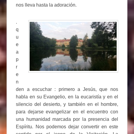
nos lleva hasta la adoración.
.
q
u
e
a
p
r
e
n
den a escuchar : primero a Jesús, que nos
habla en su Evangelio, en la eucaristía y en el
silencio del desierto, y también en el hombre,
para dejarse evangelizar en el encuentro con
una humanidad marcada por la presencia del
Espíritu. Nos podemos dejar convertir en este