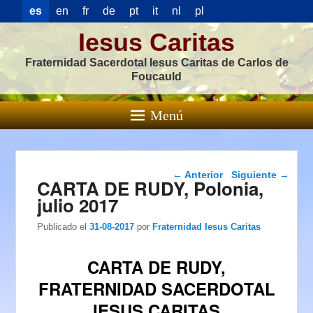
es
en
fr
de
pt
it
nl
pl
Iesus Caritas
Fraternidad Sacerdotal Iesus Caritas de Carlos de
Foucauld
Menú
Navegación de
←
Anterior
Siguiente
→
CARTA DE RUDY, Polonia,
entradas
julio 2017
Publicado el
31-08-2017
por
Fraternidad Iesus Caritas
CARTA DE RUDY,
FRATERNIDAD SACERDOTAL
IESUS CARITAS