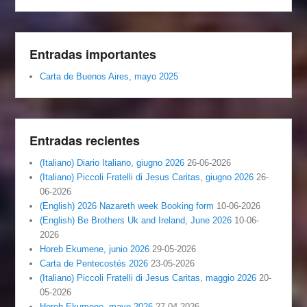
Entradas importantes
Carta de Buenos Aires, mayo 2025
Entradas recientes
(Italiano) Diario Italiano, giugno 2026
26-06-2026
(Italiano) Piccoli Fratelli di Jesus Caritas, giugno 2026
26-
06-2026
(English) 2026 Nazareth week Booking form
10-06-2026
(English) Be Brothers Uk and Ireland, June 2026
10-06-
2026
Horeb Ekumene, junio 2026
29-05-2026
Carta de Pentecostés 2026
23-05-2026
(Italiano) Piccoli Fratelli di Jesus Caritas, maggio 2026
20-
05-2026
Horeb Ekumene, mayo 2026
27-04-2026