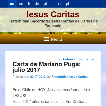
es
en
fr
de
pt
it
nl
pl
Iesus Caritas
Fraternidad Sacerdotal Iesus Caritas de Carlos de
Foucauld
Menú
Navegación de
←
Anterior
Siguiente
→
Carta de Mariano Puga:
entradas
julio 2017
Publicado el
03-07-2017
por
Fraternidad Iesus Caritas
En el Chile de HOY ¡Nos estamos farreando a
JESÚS!
Hace 2017 años estamos en la Era Cristiana.