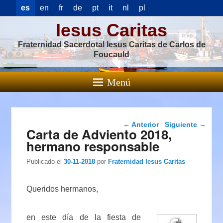
es
en
fr
de
pt
it
nl
pl
Iesus Caritas
Fraternidad Sacerdotal Iesus Caritas de Carlos de
Foucauld
Menú
Navegación de
←
Anterior
Siguiente
→
Carta de Adviento 2018,
entradas
hermano responsable
Publicado el
30-11-2018
por
Fraternidad Iesus Caritas
Queridos hermanos,
en este día de la fiesta de