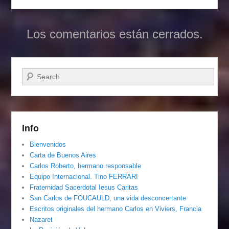
Los comentarios están cerrados.
Buscar
Info
Bienvenidos
Carta de Buenos Aires
Carlos Roberto, hermano responsable
Equipo Internacional. Tino FERRARI
Fraternidad Sacerdotal Iesus Caritas
San Carlos de FOUCAULD, una vida desconcertante
Escritos originales del hermano Carlos en Viviers, Francia
Nazaret