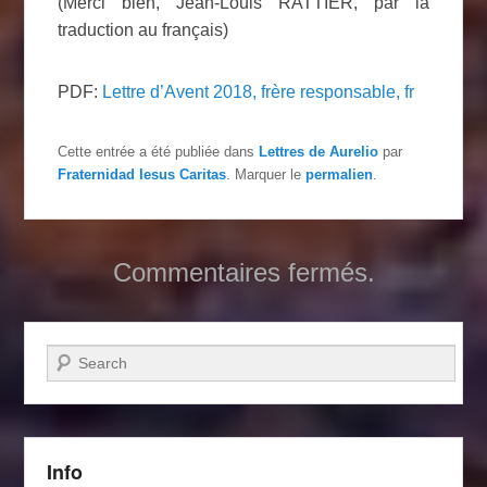
(Merci bien, Jean-Louis RATTIER, par la
traduction au français)
PDF:
Lettre d’Avent 2018, frère responsable, fr
Cette entrée a été publiée dans
Lettres de Aurelio
par
Fraternidad Iesus Caritas
. Marquer le
permalien
.
Commentaires fermés.
Recherche
Info