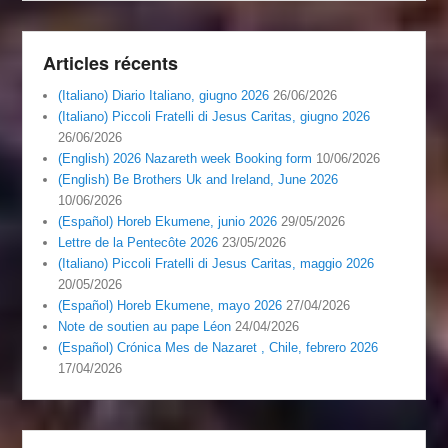
Articles récents
(Italiano) Diario Italiano, giugno 2026
26/06/2026
(Italiano) Piccoli Fratelli di Jesus Caritas, giugno 2026
26/06/2026
(English) 2026 Nazareth week Booking form
10/06/2026
(English) Be Brothers Uk and Ireland, June 2026
10/06/2026
(Español) Horeb Ekumene, junio 2026
29/05/2026
Lettre de la Pentecôte 2026
23/05/2026
(Italiano) Piccoli Fratelli di Jesus Caritas, maggio 2026
20/05/2026
(Español) Horeb Ekumene, mayo 2026
27/04/2026
Note de soutien au pape Léon
24/04/2026
(Español) Crónica Mes de Nazaret , Chile, febrero 2026
17/04/2026