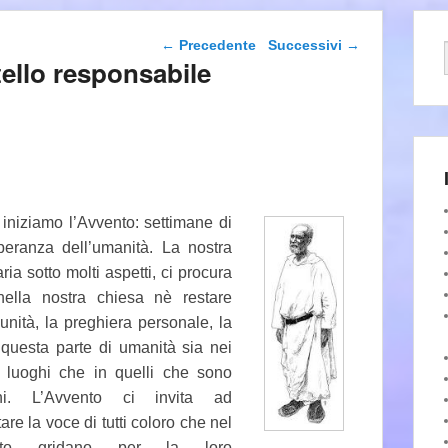
Navigazione articolo
←
Precedente
Successivi
→
tello responsabile
o iniziamo l’Avvento: settimane di
peranza dell’umanità. La nostra
ia sotto molti aspetti, ci procura
nella nostra chiesa nè restare
unità, la preghiera personale, la
i questa parte di umanità sia nei
i luoghi che in
quelli che sono
ani. L’Avvento ci invita ad
are la voce di tutti coloro che nel
rto gridano per la loro