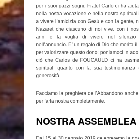
per i suoi pazzi sogni. Fratel Carlo ci ha aiuta
nella nostra vocazione e nella nostra spirituali
a vivere l’amicizia con Gesù e con la gente, n
Nazaret che ciascuno di noi vive, con i nost
anni e la voglia di vivere nel silenzio
nell’annuncio. E’ un regalo di Dio che merita i
per valorizzare questo dono: poniamoci in ador
ciò che Carlos de FOUCAULD ci ha trasmesso
spirituali quanto con la sua testimonianza 
generosità.
Facciamo la preghiera dell’Abbandono anche 
per farla nostra completamente.
NOSTRA ASSEMBLEA
Dal 15 al 30 gennaio 2019 celebreremo la nos