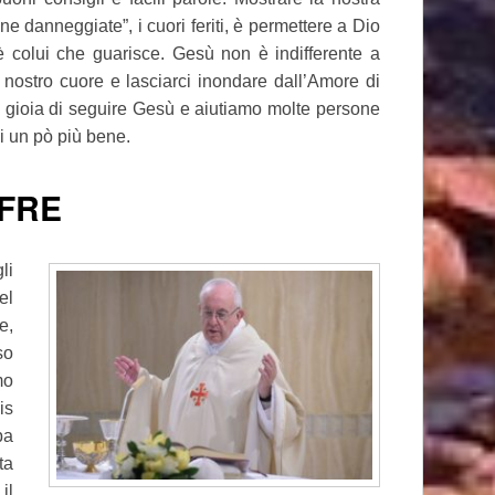
ine danneggiate”, i cuori feriti, è permettere a Dio
 è colui che guarisce. Gesù non è indifferente a
l nostro cuore e lasciarci inondare dall’Amore di
a gioia di seguire Gesù e aiutiamo molte persone
rsi un pò più bene.
FFRE
li
el
e,
so
mo
is
pa
ta
il