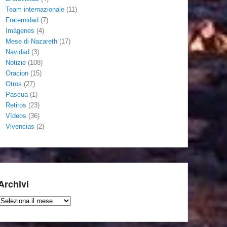
Team internazionale
(11)
Fraternidad
(7)
Imágenes
(4)
Mese di Nazareth
(17)
Navidad
(3)
Notizie
(108)
Oracion
(15)
Otros
(27)
Pascua
(1)
Retiros
(23)
Vídeos
(36)
Vivencias
(2)
Archivi
Archivi