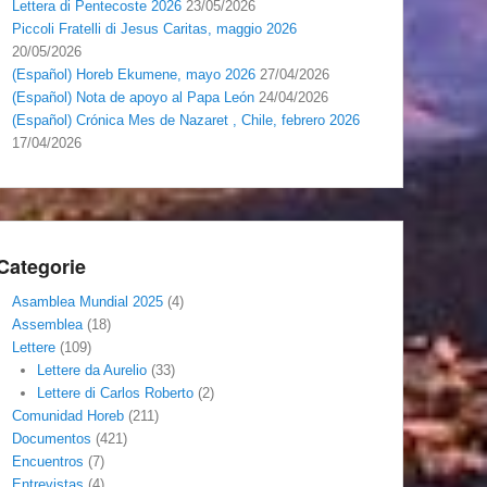
Lettera di Pentecoste 2026
23/05/2026
Piccoli Fratelli di Jesus Caritas, maggio 2026
20/05/2026
(Español) Horeb Ekumene, mayo 2026
27/04/2026
(Español) Nota de apoyo al Papa León
24/04/2026
(Español) Crónica Mes de Nazaret , Chile, febrero 2026
17/04/2026
Categorie
Asamblea Mundial 2025
(4)
Assemblea
(18)
Lettere
(109)
Lettere da Aurelio
(33)
Lettere di Carlos Roberto
(2)
Comunidad Horeb
(211)
Documentos
(421)
Encuentros
(7)
Entrevistas
(4)