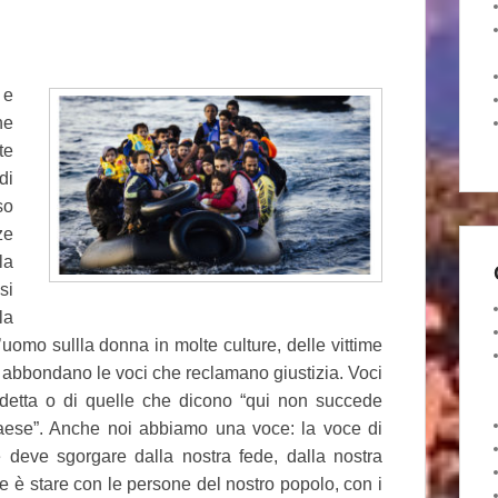
 e
he
te
di
so
ze
la
si
la
’uomo sullla donna in molte culture, delle vittime
e abbondano le voci che reclamano giustizia. Voci
detta o di quelle che dicono “qui non succede
 paese”. Anche noi abbiamo una voce: la voce di
 deve sgorgare dalla nostra fede, dalla nostra
e è stare con le persone del nostro popolo, con i