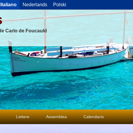
Italiano
Nederlands
Polski
s
 de Carlo de Foucauld
Lettere
Assemblea
Calendario