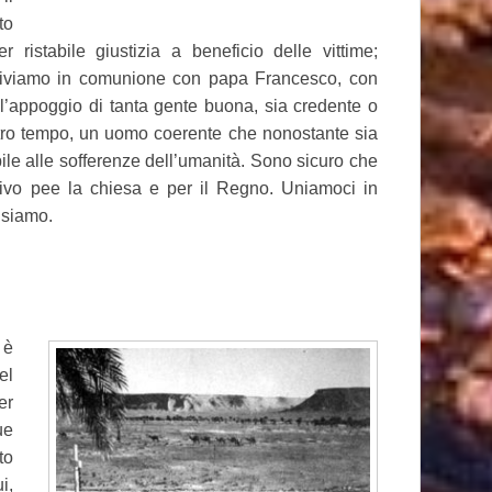
to
ristabile giustizia a beneficio delle vittime;
 Viviamo in comunione con papa Francesco, con
 l’appoggio di tanta gente buona, sia credente o
tro tempo, un uomo coerente che nonostante sia
le alle sofferenze dell’umanità. Sono sicuro che
tivo pee la chiesa e per il Regno. Uniamoci in
e siamo.
 è
el
er
ue
to
i,