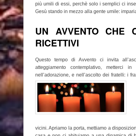
più umili di essi, perchè solo i semplici ci in
Gesù stando in mezzo alla gente umile: impari
UN AVVENTO CHE C
RICETTIVI
Questo tempo di Avvento ci invita all’asc
atteggiamento contemplativo, metterci in
nell’adorazione, e nell’ascolto dei fratelli: i frat
vicini. Apriamo la porta, mettiamo a disposizion
casa e non ci abituiamo a una dinamica di buo