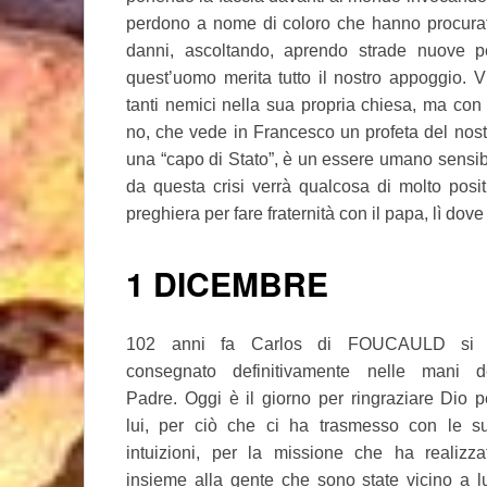
perdono a nome di coloro che hanno procura
danni, ascoltando, aprendo strade nuove per 
quest’uomo merita tutto il nostro appoggio.
tanti nemici nella sua propria chiesa, ma con
no, che vede in Francesco un profeta del nos
una “capo di Stato”, è un essere umano sensibi
da questa crisi verrà qualcosa di molto posi
preghiera per fare fraternità con il papa, lì dov
1 DICEMBRE
102 anni fa Carlos di FOUCAULD si
consegnato definitivamente nelle mani d
Padre. Oggi è il giorno per ringraziare Dio p
lui, per ciò che ci ha trasmesso con le s
intuizioni, per la missione che ha realizza
insieme alla gente che sono state vicino a lu