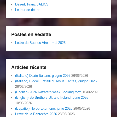
Désert, Franz JALICS
Le jour de désert
Postes en vedette
Lettre de Buenos Aires, mai 2025
Articles récents
(Italiano) Diario Italiano, giugno 2026
26/06/2026
(Italiano) Piccoli Fratelli di Jesus Caritas, giugno 2026
26/06/2026
(English) 2026 Nazareth week Booking form
10/06/2026
(English) Be Brothers Uk and Ireland, June 2026
10/06/2026
(Español) Horeb Ekumene, junio 2026
29/05/2026
Lettre de la Pentecôte 2026
23/05/2026