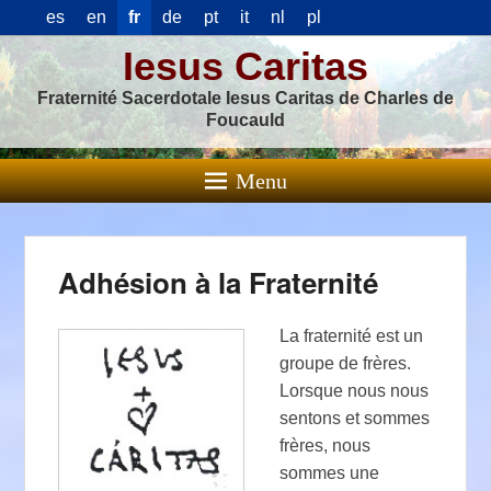
es
en
fr
de
pt
it
nl
pl
Iesus Caritas
Fraternité Sacerdotale Iesus Caritas de Charles de
Foucauld
Menu
Adhésion à la Fraternité
La fraternité est un
groupe de frères.
Lorsque nous nous
sentons et sommes
frères, nous
sommes une