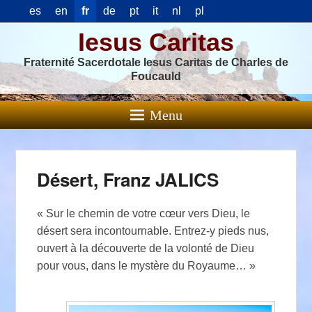
es
en
fr
de
pt
it
nl
pl
Iesus Caritas
Fraternité Sacerdotale Iesus Caritas de Charles de
Foucauld
Menu
Désert, Franz JALICS
« Sur le chemin de votre cœur vers Dieu, le
désert sera incontournable. Entrez-y pieds nus,
ouvert à la découverte de la volonté de Dieu
pour vous, dans le mystère du Royaume… »