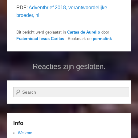
PDF:
Adventbrief 2018, verantwoordelijke
broeder, nl
Dit bericht werd geplaatst in
Cartas de Aurelio
door
Fraternidad Iesus Caritas
. Bookmark de
permalink
.
Reacties zijn gesloten.
Zoeken
Info
Welkom