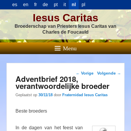
es
en
fr
de
pt
it
nl
pl
Iesus Caritas
Broederschap van Priesters Iesus Caritas van
Charles de Foucauld
Menu
Berichtnavigatie
←
Vorige
Volgende
→
Adventbrief 2018,
verantwoordelijke broeder
Geplaatst op
30/11/18
door
Fraternidad Iesus Caritas
Beste broeders
In de dagen van het feest van