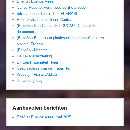
Brief uit Buenos Aires
Carlos Roberto, verantwoordelijke broeder
Internationaal Team. Tino FERRARI
Priestersfraterniteit Iesus Caritas
(Español) San Carlos de FOUCAULD, una vida
desconcertante
(Español) Escritos originales del hermano Carlos en
Viviers, Francia
(Español) Nazaret
De Levensherziening
Bij Een Fraterniteit Horen
Geschiedenis van de Fraterniteit
Woestijn, Franz JALICS
De woestijndag
Aanbevolen berichten
Brief uit Buenos Aires, mei 2025