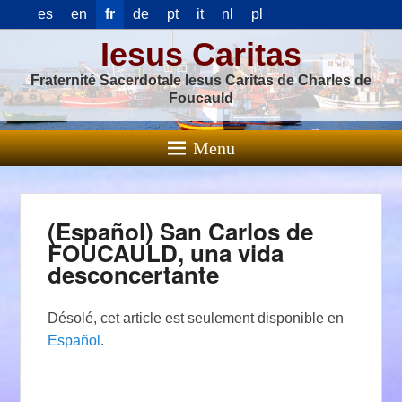
es
en
fr
de
pt
it
nl
pl
Iesus Caritas
Fraternité Sacerdotale Iesus Caritas de Charles de
Foucauld
Menu
(Español) San Carlos de
FOUCAULD, una vida
desconcertante
Désolé, cet article est seulement disponible en
Español
.