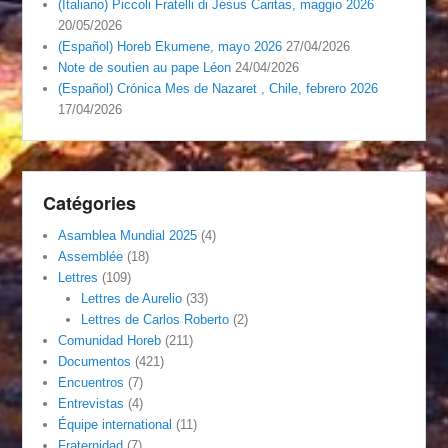
(Italiano) Piccoli Fratelli di Jesus Caritas, maggio 2026
20/05/2026
(Español) Horeb Ekumene, mayo 2026
27/04/2026
Note de soutien au pape Léon
24/04/2026
(Español) Crónica Mes de Nazaret , Chile, febrero 2026
17/04/2026
Catégories
Asamblea Mundial 2025
(4)
Assemblée
(18)
Lettres
(109)
Lettres de Aurelio
(33)
Lettres de Carlos Roberto
(2)
Comunidad Horeb
(211)
Documentos
(421)
Encuentros
(7)
Entrevistas
(4)
Équipe international
(11)
Fraternidad
(7)