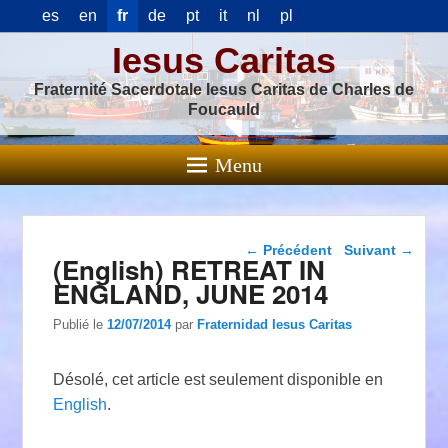
es
en
fr
de
pt
it
nl
pl
Iesus Caritas
Fraternité Sacerdotale Iesus Caritas de Charles de
Foucauld
Menu
Navigation dans les
←
Précédent
Suivant
→
(English) RETREAT IN
articles
ENGLAND, JUNE 2014
Publié le
12/07/2014
par
Fraternidad Iesus Caritas
Désolé, cet article est seulement disponible en
English
.