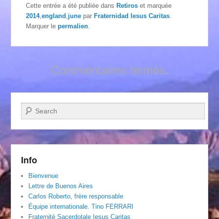
Cette entrée a été publiée dans
Retiros
et marquée
2014
,
england
,
june
par
Fraternidad Iesus Caritas
.
Marquer le
permalien
.
Commentaires fermés.
Recherche
Info
Bienvenue
Lettre de Buenos Aires
Carlos Roberto, frère responsable
Équipe internationale. Tino FERRARI
Fraternité Sacerdotale Iesus Caritas