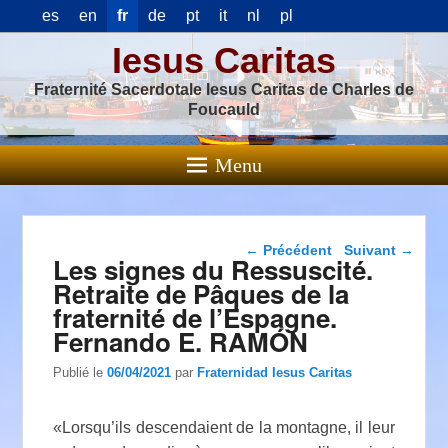
es
en
fr
de
pt
it
nl
pl
Iesus Caritas
Fraternité Sacerdotale Iesus Caritas de Charles de
Foucauld
Menu
Navigation dans les
←
Précédent
Suivant
→
Les signes du Ressuscité.
articles
Retraite de Pâques de la
fraternité de l’Espagne.
Fernando E. RAMÓN
Publié le
06/04/2021
par
Fraternidad Iesus Caritas
«Lorsqu’ils descendaient de la montagne, il leur