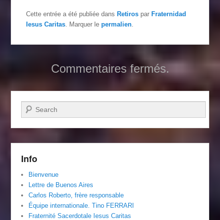
Cette entrée a été publiée dans
Retiros
par
Fraternidad
Iesus Caritas
. Marquer le
permalien
.
Commentaires fermés.
Recherche
Info
Bienvenue
Lettre de Buenos Aires
Carlos Roberto, frère responsable
Équipe internationale. Tino FERRARI
Fraternité Sacerdotale Iesus Caritas