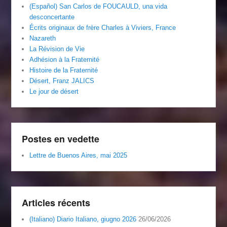
(Español) San Carlos de FOUCAULD, una vida
desconcertante
Écrits originaux de frère Charles à Viviers, France
Nazareth
La Révision de Vie
Adhésion à la Fraternité
Histoire de la Fraternité
Désert, Franz JALICS
Le jour de désert
Postes en vedette
Lettre de Buenos Aires, mai 2025
Articles récents
(Italiano) Diario Italiano, giugno 2026
26/06/2026