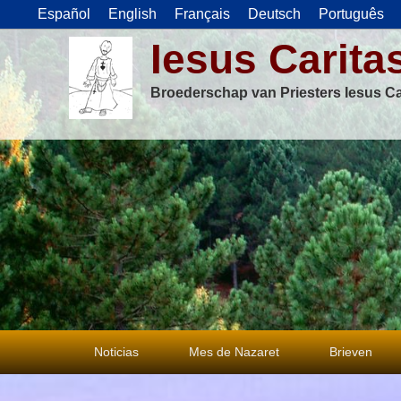
Español
English
Français
Deutsch
Português
Iesus Carita
Broederschap van Priesters Iesus Ca
Primair
Noticias
Mes de Nazaret
Brieven
menu