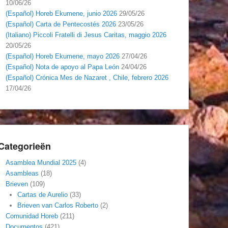
10/06/26
(Español) Horeb Ekumene, junio 2026
29/05/26
(Español) Carta de Pentecostés 2026
23/05/26
(Italiano) Piccoli Fratelli di Jesus Caritas, maggio 2026
20/05/26
(Español) Horeb Ekumene, mayo 2026
27/04/26
(Español) Nota de apoyo al Papa León
24/04/26
(Español) Crónica Mes de Nazaret , Chile, febrero 2026
17/04/26
Categorieën
Asamblea Mundial 2025
(4)
Asambleas
(18)
Brieven
(109)
Cartas de Aurelio
(33)
Brieven van Carlos Roberto
(2)
Comunidad Horeb
(211)
Documentos
(421)