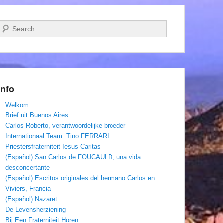
Zoeken
Info
Welkom
Brief uit Buenos Aires
Carlos Roberto, verantwoordelijke broeder
Internationaal Team. Tino FERRARI
Priestersfraterniteit Iesus Caritas
(Español) San Carlos de FOUCAULD, una vida
desconcertante
(Español) Escritos originales del hermano Carlos en
Viviers, Francia
(Español) Nazaret
De Levensherziening
Bij Een Fraterniteit Horen