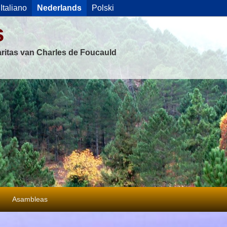
Italiano
Nederlands
Polski
s
ritas van Charles de Foucauld
Asambleas