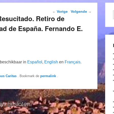
Berichtnavigatie
←
Vorige
Volgende
→
Resucitado. Retiro de
dad de España. Fernando E.
n beschikbaar in
Español
,
English
en
Français
.
sus Caritas
. Bookmark de
permalink
.
ijn gesloten.