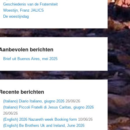
Geschiedenis van de Fraterniteit
Woestijn, Franz JALICS
De woestijndag
Aanbevolen berichten
Brief uit Buenos Aires, mei 2025
Recente berichten
(Italiano) Diario Italiano, giugno 2026
26/06/26
(Italiano) Piccoli Fratelli di Jesus Caritas, giugno 2026
26/06/26
(English) 2026 Nazareth week Booking form
10/06/26
(English) Be Brothers Uk and Ireland, June 2026