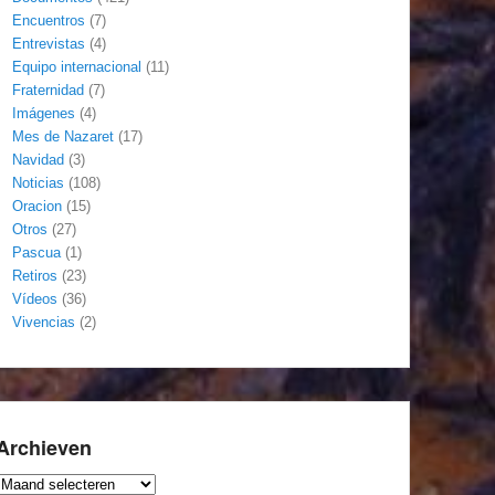
Encuentros
(7)
Entrevistas
(4)
Equipo internacional
(11)
Fraternidad
(7)
Imágenes
(4)
Mes de Nazaret
(17)
Navidad
(3)
Noticias
(108)
Oracion
(15)
Otros
(27)
Pascua
(1)
Retiros
(23)
Vídeos
(36)
Vivencias
(2)
Archieven
Archieven