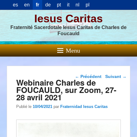
es
en
fr
de
pt
it
nl
pl
Iesus Caritas
Fraternité Sacerdotale Iesus Caritas de Charles de
Foucauld
Menu
Navigation dans les
←
Précédent
Suivant
→
Webinaire Charles de
articles
FOUCAULD, sur Zoom, 27-
28 avril 2021
Publié le
10/04/2021
par
Fraternidad Iesus Caritas