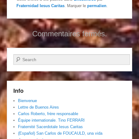
Fraternidad Iesus Caritas
. Marquer le
permalien
.
Commentaires fermés.
Recherche
Info
Bienvenue
Lettre de Buenos Aires
Carlos Roberto, frère responsable
Équipe internationale. Tino FERRARI
Fraternité Sacerdotale Iesus Caritas
(Español) San Carlos de FOUCAULD, una vida