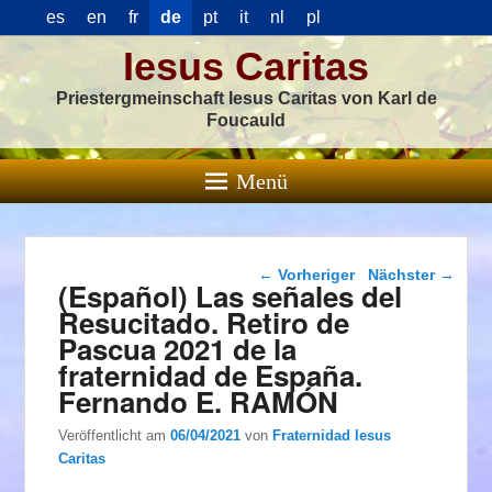
es
en
fr
de
pt
it
nl
pl
Iesus Caritas
Priestergmeinschaft Iesus Caritas von Karl de
Foucauld
Menü
Beitragsnavigation
←
Vorheriger
Nächster
→
(Español) Las señales del
Resucitado. Retiro de
Pascua 2021 de la
fraternidad de España.
Fernando E. RAMÓN
Veröffentlicht am
06/04/2021
von
Fraternidad Iesus
Caritas