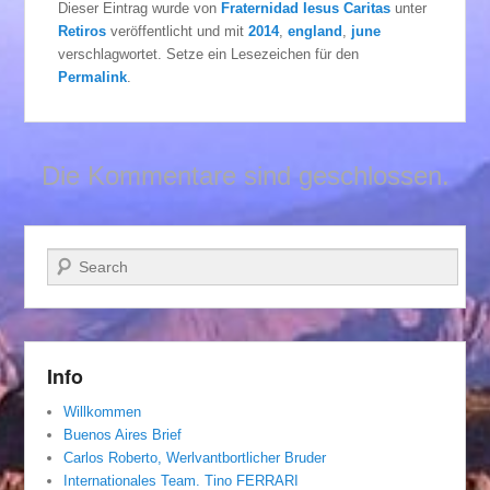
Dieser Eintrag wurde von
Fraternidad Iesus Caritas
unter
Retiros
veröffentlicht und mit
2014
,
england
,
june
verschlagwortet. Setze ein Lesezeichen für den
Permalink
.
Die Kommentare sind geschlossen.
Suchen
Info
Willkommen
Buenos Aires Brief
Carlos Roberto, Werlvantbortlicher Bruder
Internationales Team. Tino FERRARI