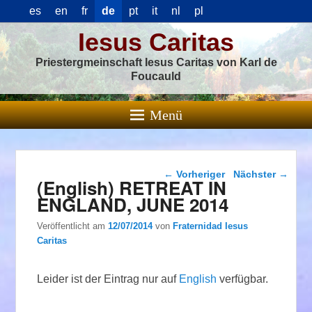
es
en
fr
de
pt
it
nl
pl
Iesus Caritas
Priestergmeinschaft Iesus Caritas von Karl de
Foucauld
Menü
Beitragsnavigation
←
Vorheriger
Nächster
→
(English) RETREAT IN
ENGLAND, JUNE 2014
Veröffentlicht am
12/07/2014
von
Fraternidad Iesus
Caritas
Leider ist der Eintrag nur auf
English
verfügbar.